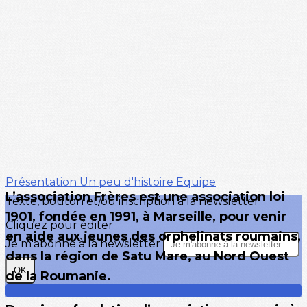
Présentation
Un peu d'histoire
Equipe
L’association Frères est une association loi
Texte, bouton et/ou inscription à la newsletter
1901, fondée en 1991, à Marseille, pour venir
Cliquez pour éditer
en aide aux jeunes des orphelinats roumains,
Je m'abonne à la newsletter
dans la région de Satu Mare, au Nord Ouest
OK
de la Roumanie.