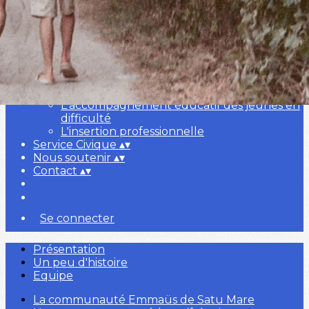
Qui sommes-nous ?
▴
▾
Présentation
Un peu d'histoire
Equipe
Nos actions en Roumanie
▴
▾
La communauté Emmaüs de Satu Mare
L'accompagnement éducatif des jeunes en
difficulté
L'insertion professionnelle
Service Civique
▴
▾
Nous soutenir
▴
▾
Contact
▴
▾
Se connecter
Présentation
Un peu d'histoire
Equipe
La communauté Emmaüs de Satu Mare