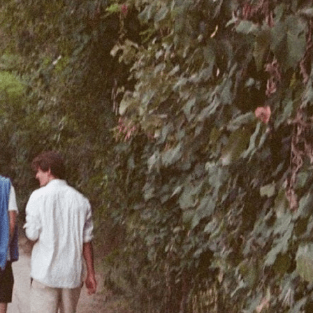
Exporter les lignes sélectionnées
Exporter toutes les colonnes
Exporter uniquement les colonnes affichées
Menu
<
>
Présentation
Un peu d'histoire
Equipe
Ajoutez un logo, un bouton, des réseaux sociaux
Cliquez pour éditer