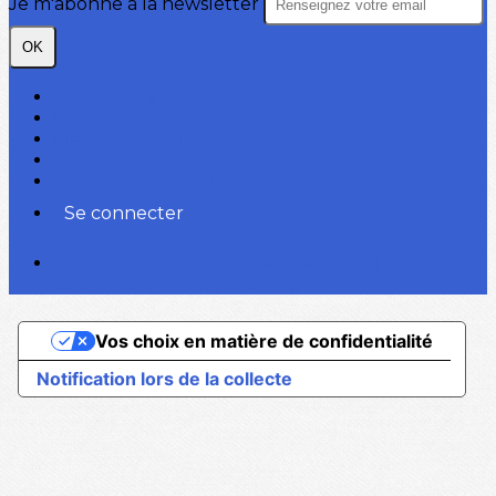
Je m'abonne à la newsletter
OK
Plan du site
Licences
Mentions légales
CGUV
Paramétrer vos cookies
Se connecter
Propulsé par AssoConnect, le logiciel des
associations Médico-Sociales
Vos choix en matière de confidentialité
Notification lors de la collecte