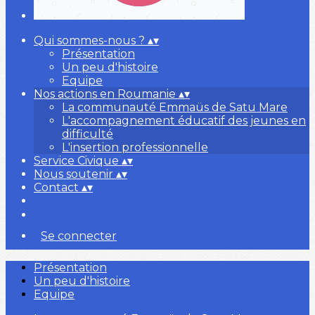
Qui sommes-nous ?
▴
▾
Présentation
Un peu d'histoire
Equipe
Nos actions en Roumanie
▴
▾
La communauté Emmaüs de Satu Mare
L'accompagnement éducatif des jeunes en
difficulté
L'insertion professionnelle
Service Civique
▴
▾
Nous soutenir
▴
▾
Contact
▴
▾
Se connecter
Présentation
Un peu d'histoire
Equipe