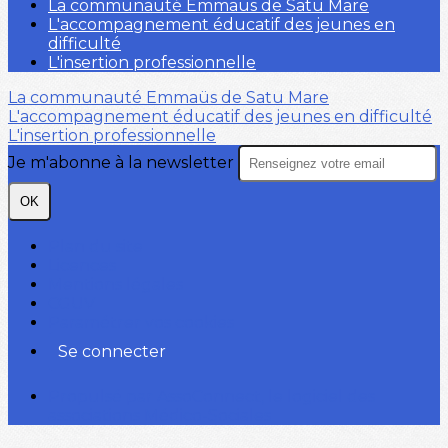
La communauté Emmaüs de Satu Mare
L'accompagnement éducatif des jeunes en
difficulté
L'insertion professionnelle
La communauté Emmaüs de Satu Mare
L'accompagnement éducatif des jeunes en difficulté
L'insertion professionnelle
Je m'abonne à la newsletter
OK
Plan du site
Licences
Mentions légales
CGUV
Paramétrer vos cookies
Se connecter
Propulsé par AssoConnect, le logiciel des
associations Médico-Sociales